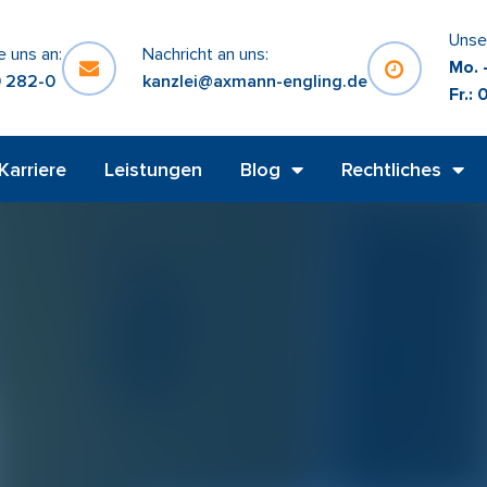
Unse
e uns an:
Nachricht an uns:
Mo. -
 282-0
kanzlei@axmann-engling.de
Fr.: 
Karriere
Leistungen
Blog
Rechtliches