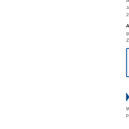
ü
J
2
A
g
Z
W
P