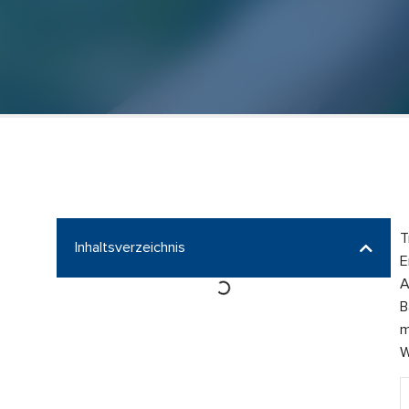
T
Inhaltsverzeichnis
E
A
B
m
W