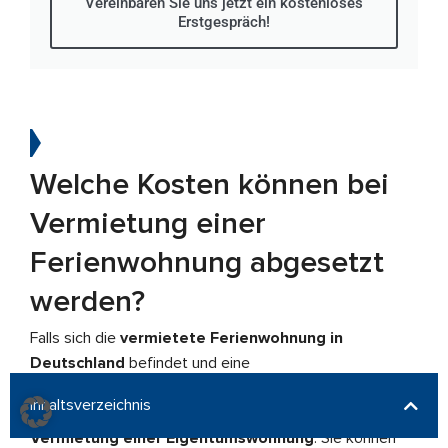
Vereinbaren Sie uns jetzt ein kostenloses
Erstgespräch!
Welche Kosten können bei
Vermietung einer
Ferienwohnung abgesetzt
werden?
Falls sich die
vermietete Ferienwohnung in
Deutschland
befindet und eine
Gewinnerzielungsabsicht besteht, gelten die deutschen
Inhaltsverzeichnis
Regelungen zur
Absetzung von Kosten bei
Vermietung einer Eigentumswohnung
. Sie können